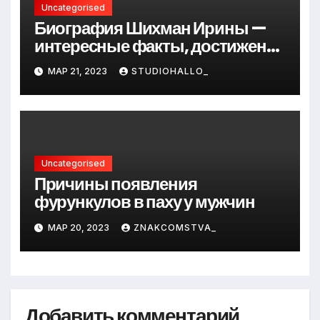
Uncategorised
Биография Шихман Ирины —
интересные факты, достижения
и путь к успеху
МАР 21, 2023
STUDIOHALLO_
Uncategorised
Причины появления
фурункулов в паху у мужчин
МАР 20, 2023
ZNAKCOMSTVA_
Добавить комментарий