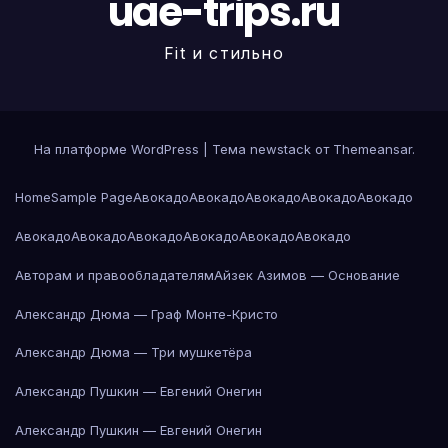
uae-trips.ru
Fit и стильно
На платформе WordPress
|
Тема newstack от
Themeansar
.
Home
Sample Page
Авокадо
Авокадо
Авокадо
Авокадо
Авокадо
Авокадо
Авокадо
Авокадо
Авокадо
Авокадо
Авокадо
Авторам и правообладателям
Айзек Азимов — Основание
Александр Дюма — Граф Монте-Кристо
Александр Дюма — Три мушкетёра
Александр Пушкин — Евгений Онегин
Александр Пушкин — Евгений Онегин