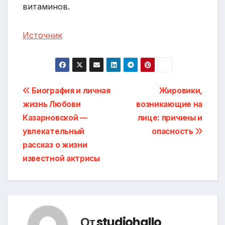
витаминов.
Источник
Навигация
Биография и личная
Жировики,
жизнь Любови
возникающие на
по
Казарновской —
лице: причины и
записям
увлекательный
опасность
рассказ о жизни
известной актрисы
От
studiohallo_