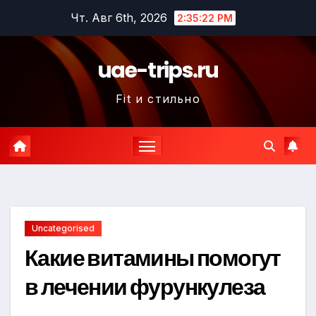
Перейти
Чт. Авг 6th, 2026
2:35:23 PM
к
содержимому
uae-trips.ru
Fit и стильно
Uncategorised
Какие витамины помогут
в лечении фурункулеза