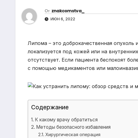
р
m
l
От
znakcomstva_
а
a
ИЮН 6, 2022
в
s
и
s
т
Липома – это доброкачественная опухоль 
n
ь
локализуется под кожей или на внутренних
i
отсутствует. Если пациента беспокоят бо
k
с помощью медикаментов или малоинвази
i
Содержание
К какому врачу обратиться
Методы безопасного избавления
Хирургическая операция