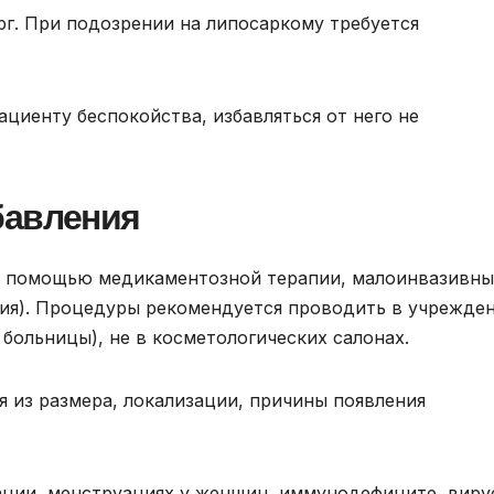
г. При подозрении на липосаркому требуется
ациенту беспокойства, избавляться от него не
бавления
с помощью медикаментозной терапии, малоинвазивн
ия). Процедуры рекомендуется проводить в учрежде
больницы), не в косметологических салонах.
я из размера, локализации, причины появления
ации, менструациях у женщин, иммунодефиците, виру