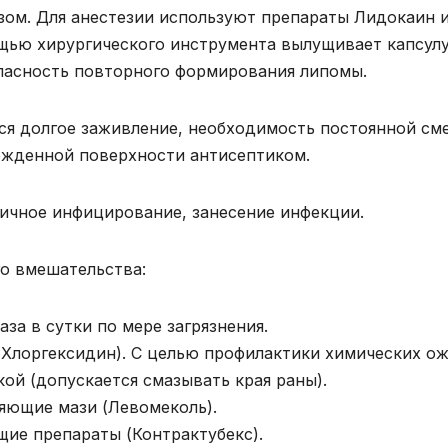
зом. Для анестезии используют препараты Лидокаин 
щью хирургического инструмента вылущивает капсулу
пасность повторного формирования липомы.
ся долгое заживление, необходимость постоянной см
ежденной поверхности антисептиком.
ичное инфицирование, занесение инфекции.
го вмешательства:
аза в сутки по мере загрязнения.
 Хлоргексидин). С целью профилактики химических о
кой (допускается смазывать края раны).
яющие мази (Левомеколь).
ие препараты (Контрактубекс).