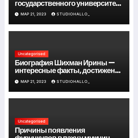
государственного университета
Андрея Сидорова — от студента
МАР 21, 2023
STUDIOHALLO_
до руководителя
Uncategorised
Биография Шихман Ирины —
интересные факты, достижения
и путь к успеху
МАР 21, 2023
STUDIOHALLO_
Uncategorised
Причины появления
фурункулов в паху у мужчин