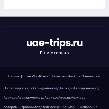
uae-trips.ru
Fit и стильно
На платформе WordPress
|
Тема newstack от
Themeansar
.
Home
Sample Page
Авокадо
Авокадо
Авокадо
Авокадо
Авокадо
Авокадо
Авокадо
Авокадо
Авокадо
Авокадо
Авокадо
Авторам и правообладателям
Айзек Азимов — Основание