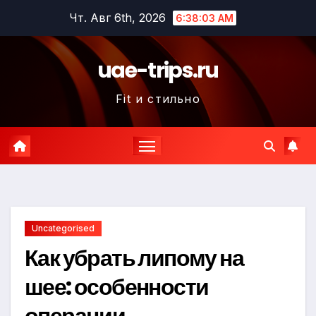
Перейти
Чт. Авг 6th, 2026
6:38:04 AM
к
содержимому
uae-trips.ru
Fit и стильно
Uncategorised
Как убрать липому на
шее: особенности
операции