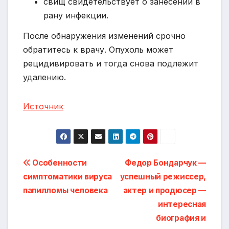
свищ свидетельствует о занесении в
рану инфекции.
После обнаружения изменений срочно
обратитесь к врачу. Опухоль может
рецидивировать и тогда снова подлежит
удалению.
Источник
Навигация
Особенности
Федор Бондарчук —
симптоматики вируса
успешный режиссер,
по
папилломы человека
актер и продюсер —
записям
интересная
биография и