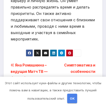
карьеру и личную жизнь. Он умеет
правильно распределять время и делать
приоритеты. Он также активно
поддерживает свои отношения с близкими
и любимыми, проводя с ними время в
выходные и участвуя в семейных
мероприятиях.
Навигация
Яна Ромашкина –
Симптоматика и
ведущая Матч ТВ —
особенности
по
биография и успехи
локализации липомы
записям
Этот сайт использует куки-файлы и другие технологии, чтобы
на голове
помочь вам в навигации, а также предоставить лучший
пользовательский опыт.
OK