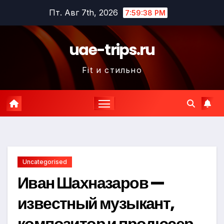
Перейти
Пт. Авг 7th, 2026
7:59:39 PM
к
содержимому
uae-trips.ru
Fit и стильно
Uncategorised
Иван Шахназаров —
известный музыкант,
композитор и продюсер