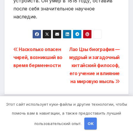
устройств. Он умер в 1818 году, оставив
после себя значительное научное
наследие.
Навигация
Насколько опасен
Лао Цзы биография —
чирей, возникший во
мудрый и загадочный
по
время берменности
китайский философ,
записям
его учение и влияние
на мировую мысль
Этот сайт использует куки-файлы и другие технологии, чтобы
помочь вам в навигации, а также предоставить лучший
От
studiohallo_
пользовательский опыт.
OK