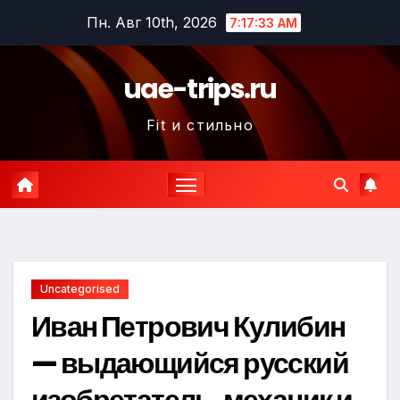
Перейти
Пн. Авг 10th, 2026
7:17:34 AM
к
содержимому
uae-trips.ru
Fit и стильно
Uncategorised
Иван Петрович Кулибин
— выдающийся русский
изобретатель, механик и