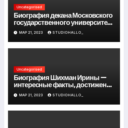
Uncategorised
Биография декана Московского
государственного университета
Андрея Сидорова — от студента
МАР 21, 2023
STUDIOHALLO_
до руководителя
Uncategorised
Биография Шихман Ирины —
интересные факты, достижения
и путь к успеху
МАР 21, 2023
STUDIOHALLO_