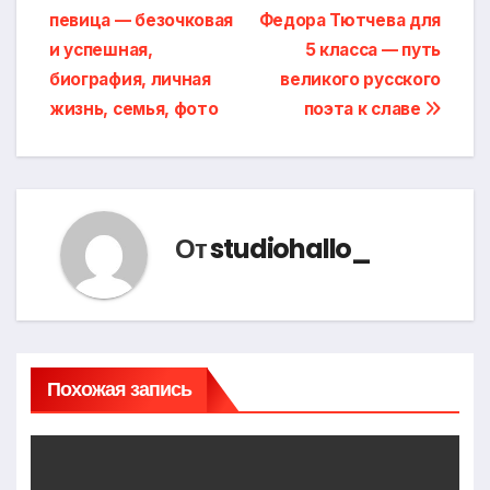
по
певица — безочковая
Федора Тютчева для
записям
и успешная,
5 класса — путь
биография, личная
великого русского
жизнь, семья, фото
поэта к славе
От
studiohallo_
Похожая запись