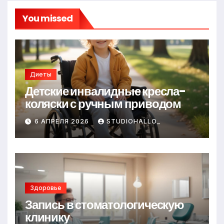
You missed
Диеты
Детские инвалидные кресла-
коляски с ручным приводом
6 АПРЕЛЯ 2026
STUDIOHALLO_
Здоровье
Запись в стоматологическую
клинику