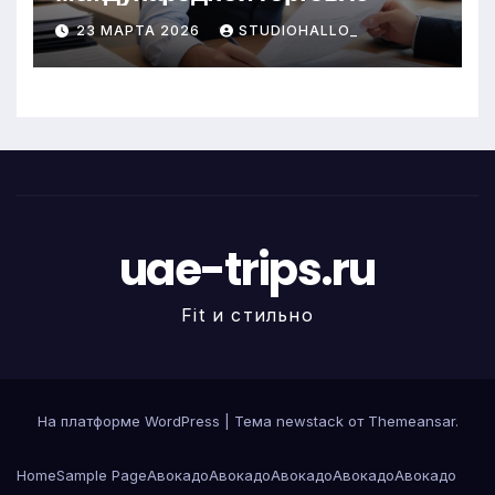
23 МАРТА 2026
STUDIOHALLO_
uae-trips.ru
Fit и стильно
На платформе WordPress
|
Тема newstack от
Themeansar
.
Home
Sample Page
Авокадо
Авокадо
Авокадо
Авокадо
Авокадо