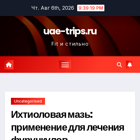
Перейти
Чт. Авг 6th, 2026
9:39:20 PM
к
содержимому
uae-trips.ru
Fit и стильно
Uncategorised
Ихтиоловая мазь:
применение для лечения
фурункулов