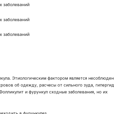
икула. Этиологическим фактором является несоблюде
ровов об одежду, расчесы от сильного зуда, гиперги
Фолликулит и фурункул сходные заболевания, но их
еходить в фурункулез.