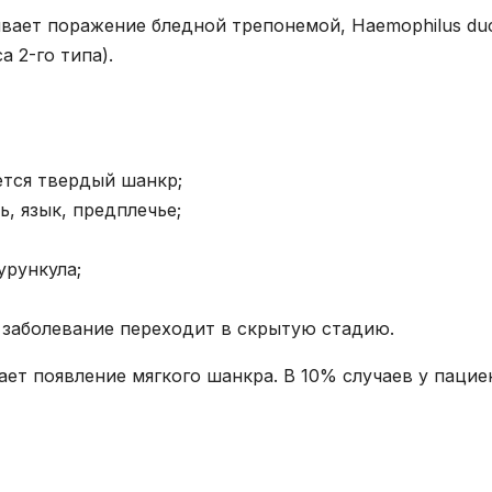
вает поражение бледной трепонемой, Haemophilus duc
а 2-го типа).
ется твердый шанкр;
ь, язык, предплечье;
урункула;
, заболевание переходит в скрытую стадию.
ет появление мягкого шанкра. В 10% случаев у пацие