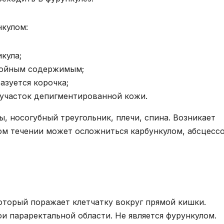
нкулом:
кула;
нойным содержимым;
азуется корочка;
 участок депигментированной кожи.
, носогубный треугольник, плечи, спина. Возникает
м течении может осложниться карбункулом, абсцесс
оторый поражает клетчатку вокруг прямой кишки.
ои параректальной области. Не является фурункулом.