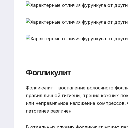
Фолликулит
Фолликулит – воспаление волосяного фолл
правил личной гигиены, трение кожных пок
или неправильное наложение компрессов. 
патогенез различен.
В отдельных случаях фолликулит может пер