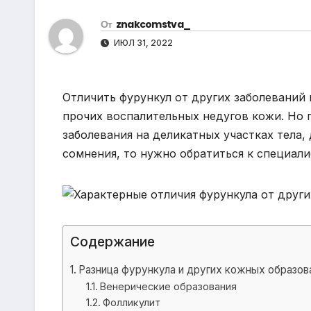
р
m
l
От
znakcomstva_
а
a
ИЮЛ 31, 2022
в
s
и
s
т
Отличить фурункул от других заболеваний
n
ь
прочих воспалительных недугов кожи. Но 
i
заболевания на деликатных участках тела,
k
сомнения, то нужно обратиться к специали
i
Содержание
Разница фурункула и других кожных образов
Венерические образования
Фолликулит