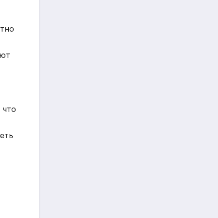
атно
яют
 что
леть