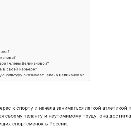
нова?
иканова?
ера Гелены Великановой?
а в своей карьере?
ую культуру оказывает Гелена Великанова?
ерес к спорту и начала заниматься легкой атлетикой 
я своему таланту и неутомимому труду, она достигла
ущих спортсменок в России.