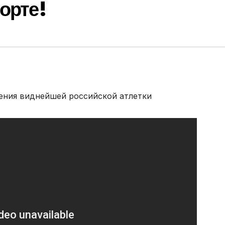
порте!