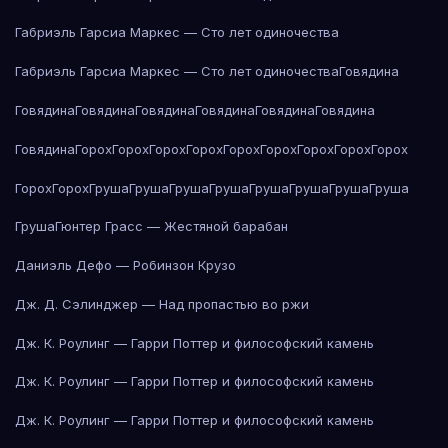
Габриэль Гарсиа Маркес — Сто лет одиночества
Габриэль Гарсиа Маркес — Сто лет одиночества
Говядина
Говядина
Говядина
Говядина
Говядина
Говядина
Говядина
Говядина
Горох
Горох
Горох
Горох
Горох
Горох
Горох
Горох
Горох
Горох
Горох
Груша
Груша
Груша
Груша
Груша
Груша
Груша
Груша
Груша
Гюнтер Грасс — Жестяной барабан
Даниэль Дефо — Робинзон Крузо
Дж. Д. Сэлинджер — Над пропастью во ржи
Дж. К. Роулинг — Гарри Поттер и философский камень
Дж. К. Роулинг — Гарри Поттер и философский камень
Дж. К. Роулинг — Гарри Поттер и философский камень