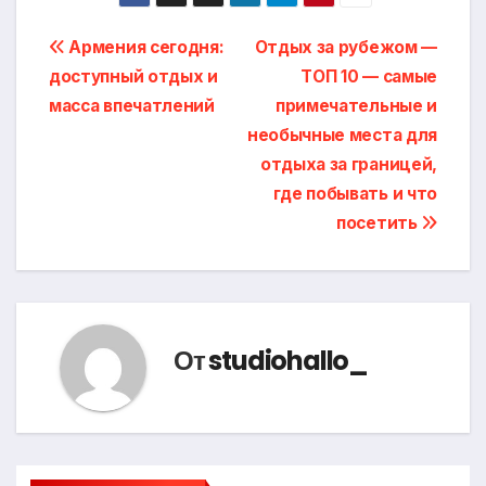
Навигация
Армения сегодня:
Отдых за рубежом —
доступный отдых и
ТОП 10 — самые
по
масса впечатлений
примечательные и
записям
необычные места для
отдыха за границей,
где побывать и что
посетить
От
studiohallo_