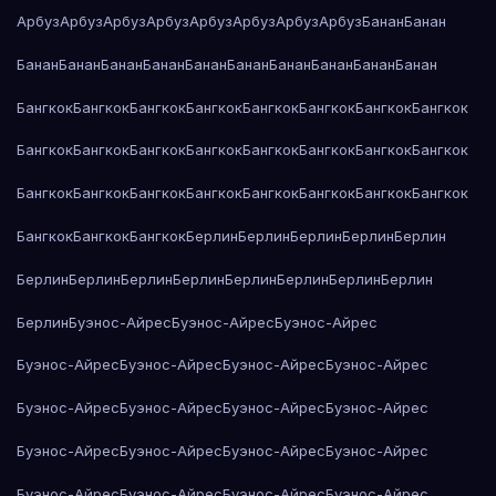
Арбуз
Арбуз
Арбуз
Арбуз
Арбуз
Арбуз
Арбуз
Арбуз
Банан
Банан
Банан
Банан
Банан
Банан
Банан
Банан
Банан
Банан
Банан
Банан
Бангкок
Бангкок
Бангкок
Бангкок
Бангкок
Бангкок
Бангкок
Бангкок
Бангкок
Бангкок
Бангкок
Бангкок
Бангкок
Бангкок
Бангкок
Бангкок
Бангкок
Бангкок
Бангкок
Бангкок
Бангкок
Бангкок
Бангкок
Бангкок
Бангкок
Бангкок
Бангкок
Берлин
Берлин
Берлин
Берлин
Берлин
Берлин
Берлин
Берлин
Берлин
Берлин
Берлин
Берлин
Берлин
Берлин
Буэнос-Айрес
Буэнос-Айрес
Буэнос-Айрес
Буэнос-Айрес
Буэнос-Айрес
Буэнос-Айрес
Буэнос-Айрес
Буэнос-Айрес
Буэнос-Айрес
Буэнос-Айрес
Буэнос-Айрес
Буэнос-Айрес
Буэнос-Айрес
Буэнос-Айрес
Буэнос-Айрес
Буэнос-Айрес
Буэнос-Айрес
Буэнос-Айрес
Буэнос-Айрес