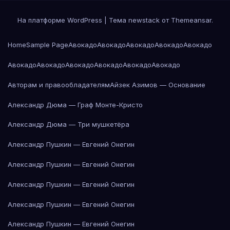
На платформе WordPress
|
Тема newstack от
Themeansar
.
Home
Sample Page
Авокадо
Авокадо
Авокадо
Авокадо
Авокадо
Авокадо
Авокадо
Авокадо
Авокадо
Авокадо
Авокадо
Авторам и правообладателям
Айзек Азимов — Основание
Александр Дюма — Граф Монте-Кристо
Александр Дюма — Три мушкетёра
Александр Пушкин — Евгений Онегин
Александр Пушкин — Евгений Онегин
Александр Пушкин — Евгений Онегин
Александр Пушкин — Евгений Онегин
Александр Пушкин — Евгений Онегин