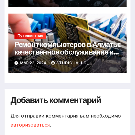
Путешествия
Ремонт компьютеров в Алматы:
качественное обслуживание и
надежные специалисты
МАР 22, 2024
STUDIOHALLO_
Добавить комментарий
Для отправки комментария вам необходимо
авторизоваться
.