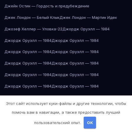
Джейн Остин — Гордость и предубеждение
Джек Лондон — Белый Клык
Джек Лондон — Мартин Иден
Джозеф Хеллер — Уловка-22
Джордж Оруэлл — 1984
Джордж Оруэлл — 1984
Джордж Оруэлл — 1984
Джордж Оруэлл — 1984
Джордж Оруэлл — 1984
Джордж Оруэлл — 1984
Джордж Оруэлл — 1984
Джордж Оруэлл — 1984
Джордж Оруэлл — 1984
Джордж Оруэлл — 1984
Джордж Оруэлл — 1984
Донна Тартт — Щегол
Дубай
Дубай
Дубай
Дубай
Дубай
Дубай
Этот сайт использует куки-файлы и другие технологии, чтобы
Дубай
Дубай
Дубай
Дубай
Дубай
Дубай
Дубай
Дубай
Дубай
помочь вам в навигации, а также предоставить лучший
Дубай
Дубай
Дубай
Дубай
Дубай
Дубай
Дубай
Екатеринбург
пользовательский опыт.
OK
Екатеринбург
Екатеринбург
Екатеринбург
Екатеринбург