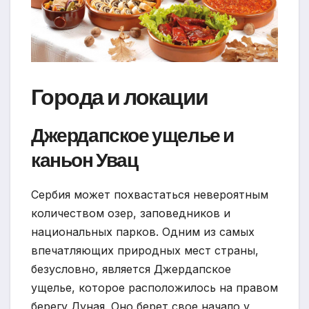
Города и локации
Джердапское ущелье и
каньон Увац
Сербия может похвастаться невероятным
количеством озер, заповедников и
национальных парков. Одним из самых
впечатляющих природных мест страны,
безусловно, является Джердапское
ущелье, которое расположилось на правом
берегу Дуная. Оно берет свое начало у