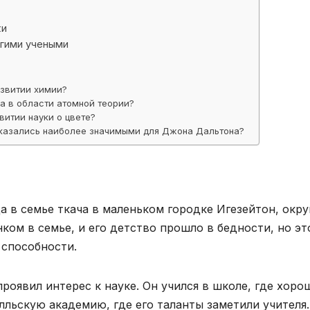
ки
угими учеными
азвитии химии?
а в области атомной теории?
витии науки о цвете?
оказались наиболее значимыми для Джона Дальтона?
а в семье ткача в маленьком городке Игезейтон, окру
ком в семье, и его детство прошло в бедности, но эт
 способности.
роявил интерес к науке. Он учился в школе, где хоро
алльскую академию, где его таланты заметили учителя.