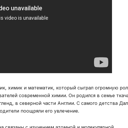
ик, химик и математик, который сыграл огромную рол
вателей современной химии. Он родился в семье ткач
гленд, в северной части Англии. С самого детства Да
родители поощряли его увлечение.
а связаны с изучением атомной и молекулярной