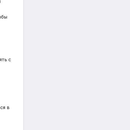
и
обы
ять с
ся в