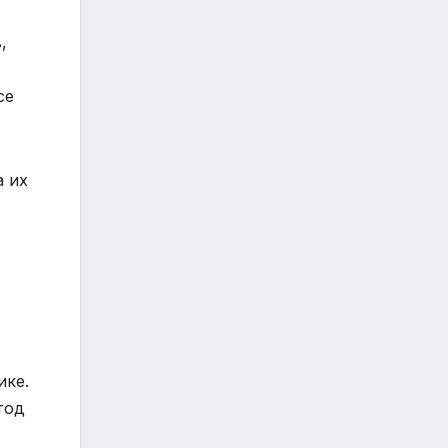
,
се
а их
мике.
тод