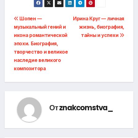
Навигация
Шопен —
Ирина Круг — личная
музыкальный гений и
жизнь, биография,
по
икона романтической
тайны и успехи
записям
эпохи. Биография,
творчество и великое
наследие великого
композитора
От
znakcomstva_