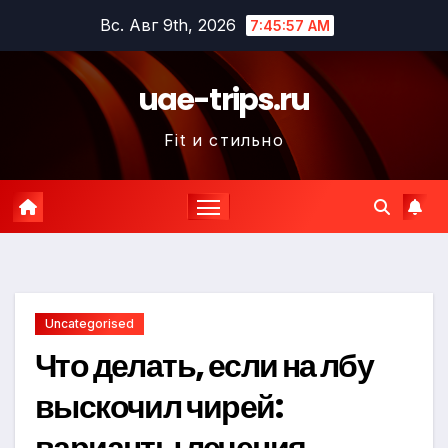
Перейти
Вс. Авг 9th, 2026
7:45:58 AM
к
содержимому
uae-trips.ru
Fit и стильно
Uncategorised
Что делать, если на лбу
выскочил чирей:
варианты лечения