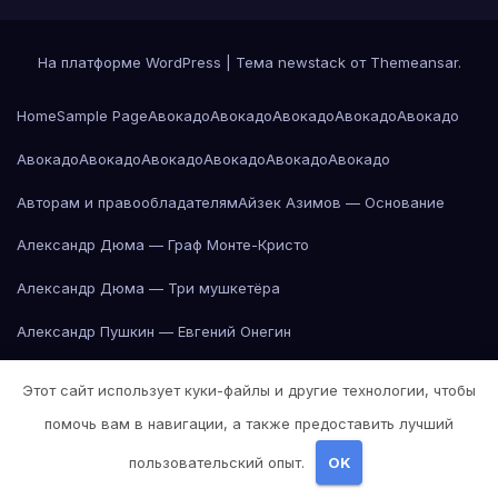
На платформе WordPress
|
Тема newstack от
Themeansar
.
Home
Sample Page
Авокадо
Авокадо
Авокадо
Авокадо
Авокадо
Авокадо
Авокадо
Авокадо
Авокадо
Авокадо
Авокадо
Авторам и правообладателям
Айзек Азимов — Основание
Александр Дюма — Граф Монте-Кристо
Александр Дюма — Три мушкетёра
Александр Пушкин — Евгений Онегин
Александр Пушкин — Евгений Онегин
Этот сайт использует куки-файлы и другие технологии, чтобы
Александр Пушкин — Евгений Онегин
помочь вам в навигации, а также предоставить лучший
Александр Пушкин — Евгений Онегин
пользовательский опыт.
OK