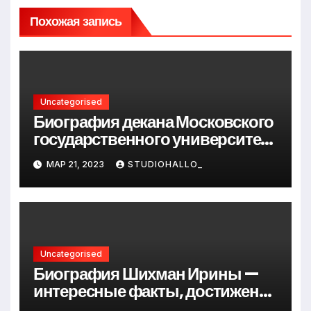
Похожая запись
Uncategorised
Биография декана Московского
государственного университета
Андрея Сидорова — от студента
МАР 21, 2023
STUDIOHALLO_
до руководителя
Uncategorised
Биография Шихман Ирины —
интересные факты, достижения
и путь к успеху