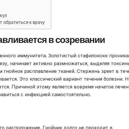
кул
т обратиться к врачу
авливается в созревании
енного иммунитета. Золотистый стафилококк проника
езу, начинает активно размножаться, выделяя токсины
ем гнойное расплавление тканей. Стержень зреет в теч
ывается. Это классический вариант течения болезни. 
тся. Причиной этому является вовремя начатое лечен
равиться с инфекцией самостоятельно.
го расположение. Гнойник долго не проходит в