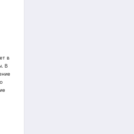
ет в
. В
ение
Но
ие