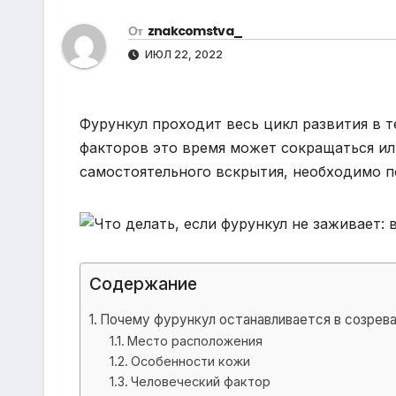
р
m
l
От
znakcomstva_
а
a
ИЮЛ 22, 2022
в
s
и
s
т
Фурункул проходит весь цикл развития в т
n
ь
факторов это время может сокращаться ил
i
самостоятельного вскрытия, необходимо п
k
i
Содержание
Почему фурункул останавливается в созрев
Место расположения
Особенности кожи
Человеческий фактор