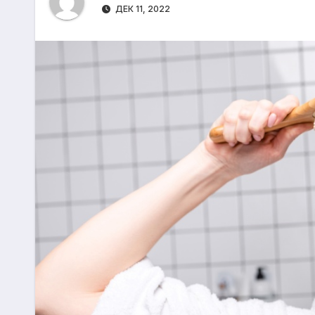
р
m
ДЕК 11, 2022
l
а
a
в
s
и
s
т
n
ь
i
k
i