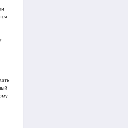
ли
ицы
т
вать
ный
ому