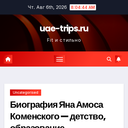
Перейти
Чт. Авг 6th, 2026
8:04:45 AM
к
содержимому
uae-trips.ru
Fit и стильно
Uncategorised
Биография Яна Амоса
Коменского — детство,
образование,