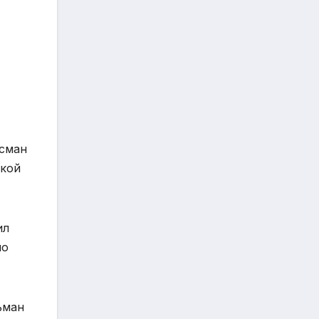
Усман
ской
ил
ло
ьман