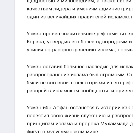
щедростью и милосердием, а также своей 
качествам лидера и умениям администриро
один из величайших правителей исламског
Усман провел значительные реформы во вре
Корана, утвердив его более однородным и
усилия по распространению ислама, посыл
Усман оставил большое наследие для ислам
распространение ислама был огромным. Он
были не согласны с некоторыми из его реф
распрей в исламском сообществе и привел
Усман ибн Аффан останется в истории как 
посвятил свою жизнь служению и распрост
принципам ислама и пророка Мухаммада д
фигур в мусульманском мире.