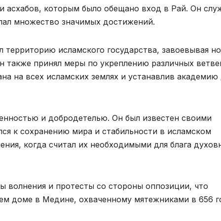
и асхабов, которым было обещано вход в Рай. Он слу
елал множество значимых достижений.
л территорию исламского государства, завоевывая н
Он также принял меры по укреплению различных ветве
ана на всех исламских землях и устанавлив академию
енностью и добродетелью. Он был известен своими
ся к сохранению мира и стабильности в исламском
ения, когда считал их необходимыми для блага духов
ы волнения и протесты со стороны оппозиции, что
воем доме в Медине, охваченному мятежниками в 656 г