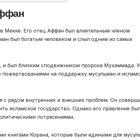
Аффан
 в Мекке. Его отец Аффан был влиятельным членом
сман был богатым человеком и слыл одним из самых
м, и был близким сподвижником пророка Мухаммада. 
 пожертвованиями на поддержку мусульман и ислам
ся с рядом внутренних и внешних проблем. Он соверш
ить исламское государство. Однако его правление бы
олитическими потрясениями.
ми книгами Корана, которые были едиными для мусул