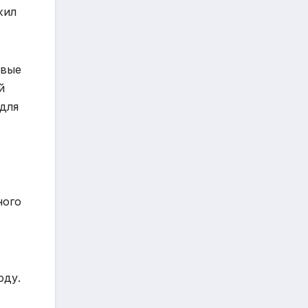
жил
овые
й
 для
ного
оду.