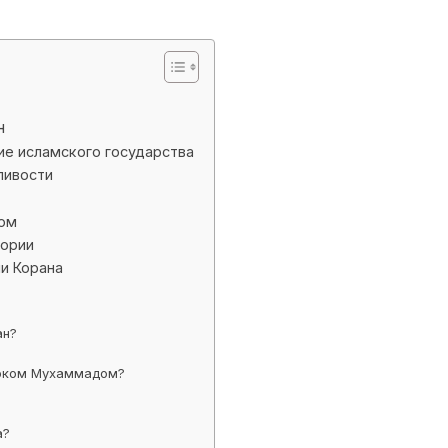
н
ие исламского государства
ливости
ом
тории
ии Корана
ан?
роком Мухаммадом?
а?