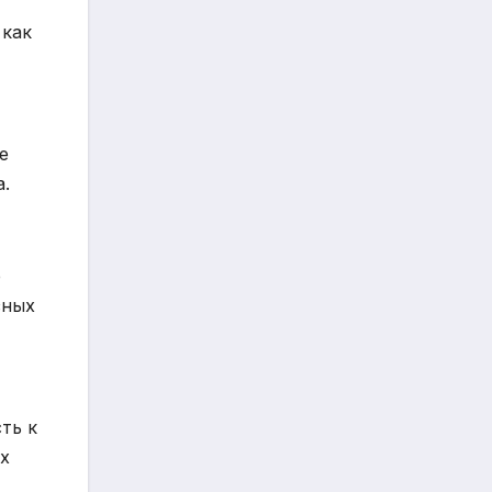
 как
е
.
е
зных
ть к
х