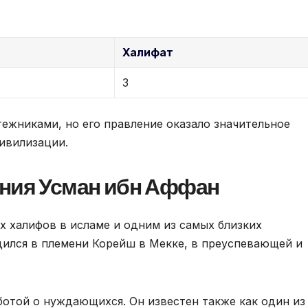
Халифат
3
тежниками, но его правление оказало значительное
цивилизации.
ения Усман ибн Аффан
х халифов в исламе и одним из самых близких
ился в племени Корейш в Мекке, в преуспевающей и
ботой о нуждающихся. Он известен также как один из