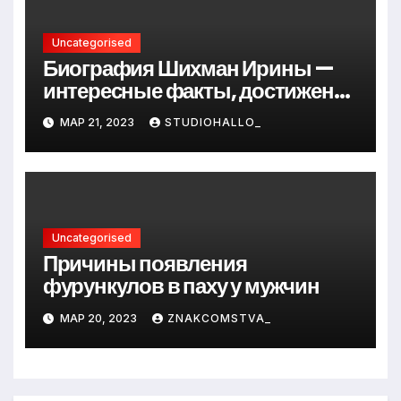
Uncategorised
Биография Шихман Ирины —
интересные факты, достижения
и путь к успеху
МАР 21, 2023
STUDIOHALLO_
Uncategorised
Причины появления
фурункулов в паху у мужчин
МАР 20, 2023
ZNAKCOMSTVA_