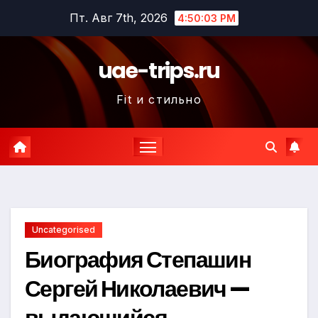
Перейти
Пт. Авг 7th, 2026
4:50:04 PM
к
содержимому
uae-trips.ru
Fit и стильно
Uncategorised
Биография Степашин
Сергей Николаевич —
выдающийся