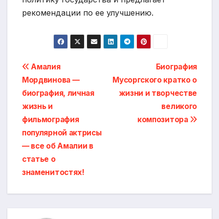
рекомендации по ее улучшению.
Навигация
Амалия
Биография
Мордвинова —
Мусоргского кратко о
по
биография, личная
жизни и творчестве
записям
жизнь и
великого
фильмография
композитора
популярной актрисы
— все об Амалии в
статье о
знаменитостях!