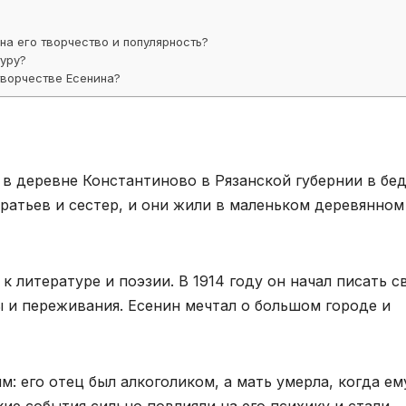
на его творчество и популярность?
туру?
творчестве Есенина?
а в деревне Константиново в Рязанской губернии в бе
братьев и сестер, и они жили в маленьком деревянном
к литературе и поэзии. В 1914 году он начал писать с
ы и переживания. Есенин мечтал о большом городе и
: его отец был алкоголиком, а мать умерла, когда ем
кие события сильно повлияли на его психику и стали