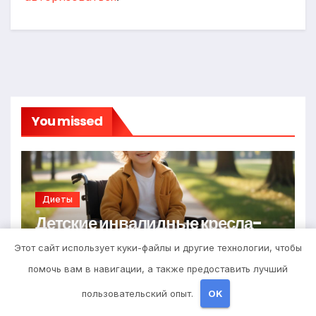
You missed
Диеты
Детские инвалидные кресла-
коляски с ручным приводом
Этот сайт использует куки-файлы и другие технологии, чтобы
6 АПРЕЛЯ 2026
STUDIOHALLO_
помочь вам в навигации, а также предоставить лучший
пользовательский опыт.
OK