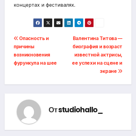
концертах и фестивалях.
Навигация
Опасность и
Валентина Титова —
причины
биография и возраст
по
возникновения
известной актрисы,
записям
фурункула на шее
ее успехи на сцене и
экране
От
studiohallo_