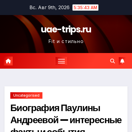
Перейти
Вс. Авг 9th, 2026
5:35:44 AM
к
содержимому
uae-trips.ru
Fit и стильно
Uncategorised
Биография Паулины
Андреевой — интересные
факты и события