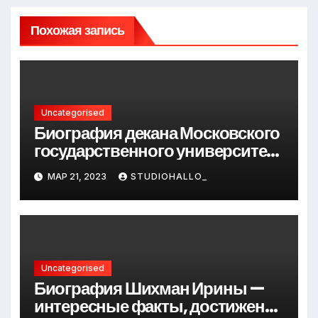
Похожая запись
Uncategorised
Биография декана Московского
государственного университета
Андрея Сидорова — от студента
МАР 21, 2023
STUDIOHALLO_
до руководителя
Uncategorised
Биография Шихман Ирины —
интересные факты, достижения