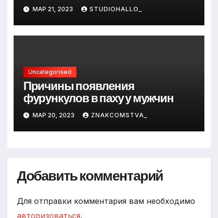
и путь к успеху
МАР 21, 2023
STUDIOHALLO_
Uncategorised
Причины появления
фурункулов в паху у мужчин
МАР 20, 2023
ZNAKCOMSTVA_
Добавить комментарий
Для отправки комментария вам необходимо
авторизоваться
.