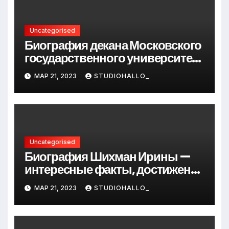
Uncategorised
Биография декана Московского
государственного университета
Андрея Сидорова — от студента
МАР 21, 2023
STUDIOHALLO_
до руководителя
Uncategorised
Биография Шихман Ирины —
интересные факты, достижения
и путь к успеху
МАР 21, 2023
STUDIOHALLO_