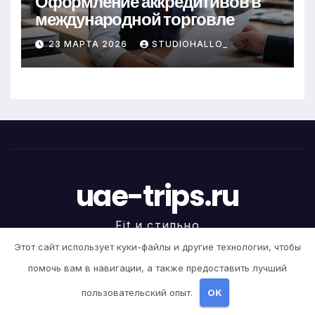
Оформление аккредитивов в
международной торговле
23 МАРТА 2026
STUDIOHALLO_
uae-trips.ru
Fit и стильно
Этот сайт использует куки-файлы и другие технологии, чтобы
помочь вам в навигации, а также предоставить лучший
пользовательский опыт.
OK
На платформе WordPress
|
Тема newstack от
Themeansar
.