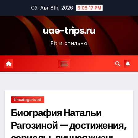
Перейти
Сб. Авг 8th, 2026
6:05:19 PM
к
содержимому
uae-trips.ru
Fit и стильно
Uncategorised
Биография Натальи
Рагозиной — достижения,
сериалы, личная жизнь