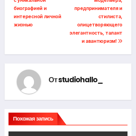
с уникальной
модельера,
записям
биографией и
предпринимателя и
интересной личной
стилиста,
жизнью
олицетворяющего
элегантность, талант
и авантюризм!
От
studiohallo_
Похожая запись