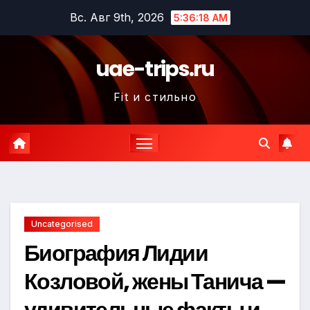
Перейти
Вс. Авг 9th, 2026
5:36:19 AM
к
содержимому
uae-trips.ru
Fit и стильно
Uncategorised
Биография Лидии
Козловой, жены Танича —
удивительные факты и