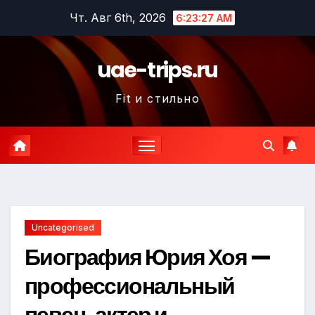
Перейти
Чт. Авг 6th, 2026
6:23:28 AM
к
содержимому
uae-trips.ru
Fit и стильно
Uncategorised
Биография Юрия Хоя —
профессиональный
певец, актер и