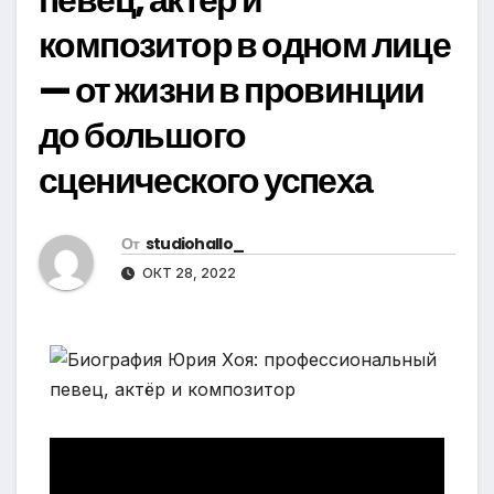
композитор в одном лице
— от жизни в провинции
до большого
сценического успеха
От
studiohallo_
ОКТ 28, 2022