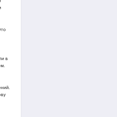
и
и
Это
ли в
м.
ений.
ову