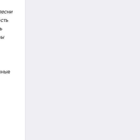
песни
ость
ь
ры
нные