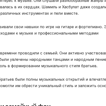
интерес к музыке. Они слушали разнообразные жанры 
валась в их сердцах. Шамиль и Хасбулат даже создал
 различных инструментах и пели вместе.
вивали свои навыки по игре на гитаре и фортепиано. 
дходами к музыке и профессиональными методами
 времени проводили с семьей. Они активно участвова
 были увлечены народными танцами и народным пение
ль в формировании музыкального стиля братьев.
 братьев были полны музыкальных открытий и впечатл
помогли им обрести уникальный стиль и заложить осн