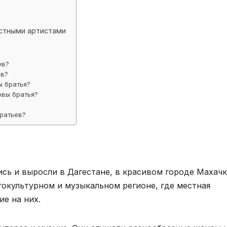
естными артистами
ев?
ев?
ы братья?
овы братья?
братьев?
ись и выросли в Дагестане, в красивом городе Махачк
гокультурном и музыкальном регионе, где местная
ие на них.