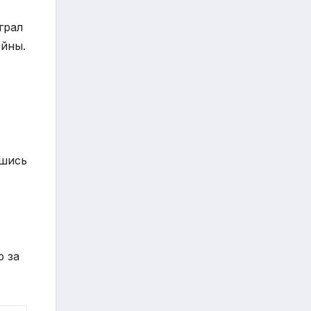
грал
ойны.
вшись
р за