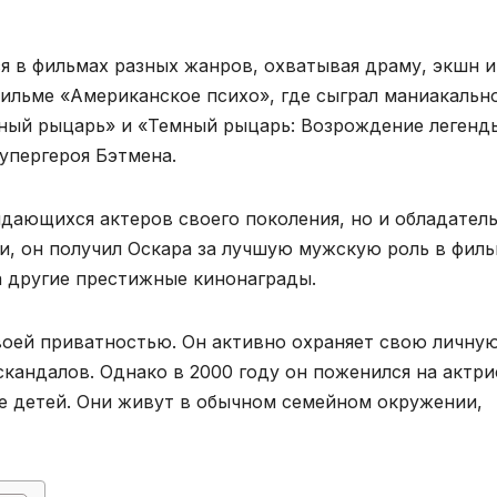
я в фильмах разных жанров, охватывая драму, экшн и
фильме «Американское психо», где сыграл маниакальн
мный рыцарь» и «Темный рыцарь: Возрождение легенды
упергероя Бэтмена.
ыдающихся актеров своего поколения, но и обладател
и, он получил Оскара за лучшую мужскую роль в фил
а другие престижные кинонаграды.
воей приватностью. Он активно охраняет свою личну
скандалов. Однако в 2000 году он поженился на актри
ое детей. Они живут в обычном семейном окружении,