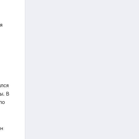
я
ился
ы. В
ло
Он