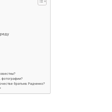
среду
известны?
в фотографии?
рчестве братьев Радченко?
?