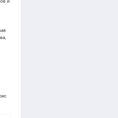
ов и
вая
ва,
рес