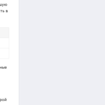
ьшую
ть в
зные
урой