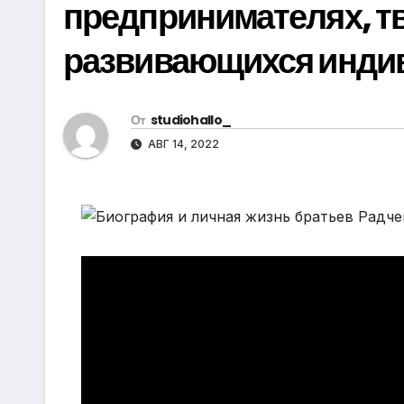
предпринимателях, т
р
m
l
а
развивающихся инди
a
в
s
и
s
т
От
studiohallo_
n
АВГ 14, 2022
ь
i
k
i