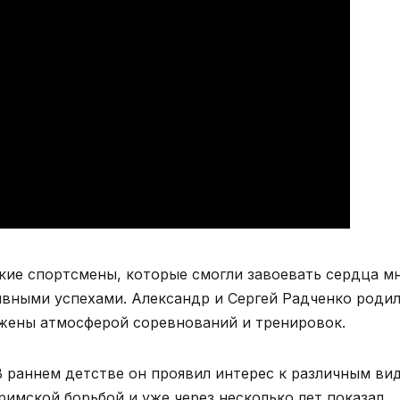
кие спортсмены, которые смогли завоевать сердца м
ными успехами. Александр и Сергей Радченко роди
ужены атмосферой соревнований и тренировок.
В раннем детстве он проявил интерес к различным ви
-римской борьбой и уже через несколько лет показал