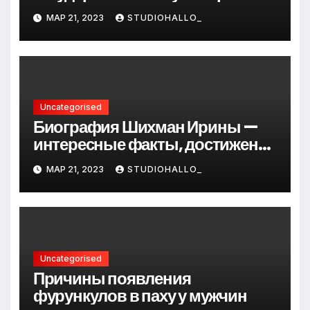
Андрея Сидорова — от студента
МАР 21, 2023
STUDIOHALLO_
до руководителя
Uncategorised
Биография Шихман Ирины —
интересные факты, достижения
и путь к успеху
МАР 21, 2023
STUDIOHALLO_
Uncategorised
Причины появления
фурункулов в паху у мужчин