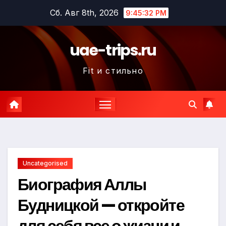
Перейти
Сб. Авг 8th, 2026
9:45:33 PM
к
содержимому
uae-trips.ru
Fit и стильно
Uncategorised
Биография Аллы
Будницкой — откройте
для себя все о жизни и