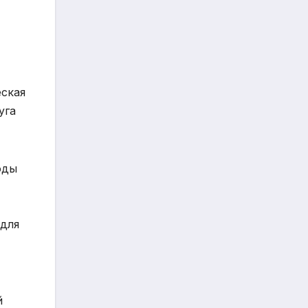
еская
уга
оды
 для
й