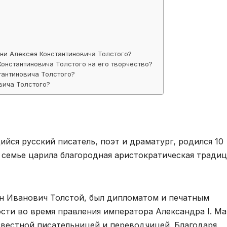
ни Алексея Константиновича Толстого?
онстантиновича Толстого на его творчество?
тантиновича Толстого?
вича Толстого?
йся русский писатель, поэт и драматург, родился 10
го семье царила благородная аристократическая традиц
н Иванович Толстой, был дипломатом и печатным
сти во время правления императора Александра I. Ма
звестной писательницей и переводчицей. Благодаря