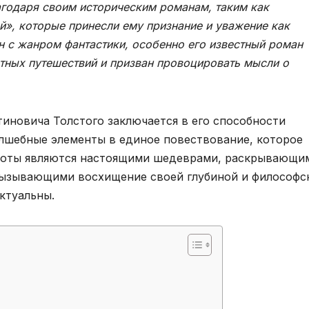
агодаря своим историческим романам, таким как
й», которые принесли ему признание и уважение как
н с жанром фантастики, особенно его известный роман
тных путешествий и призван провоцировать мысли о
тиновича Толстого заключается в его способности
лшебные элементы в единое повествование, которое
аботы являются настоящими шедеврами, раскрывающи
вызывающими восхищение своей глубиной и философс
ктуальны.