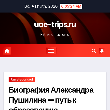
Перейти
Вс. Авг 9th, 2026
6:05:25 AM
к
содержимому
uae-trips.ru
Fit и стильно
Uncategorised
Биография Александра
Пушилина — путь к
образованию,