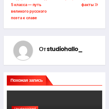
записям
5 класса — путь
факты
великого русского
поэта к славе
От
studiohallo_
Похожая запись
Uncategorised