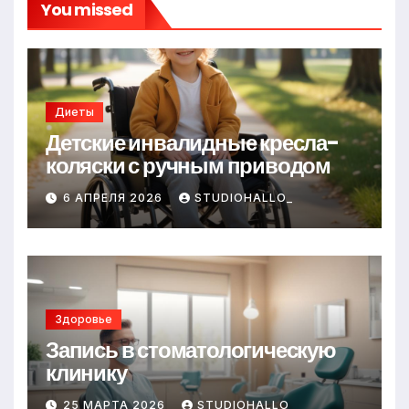
You missed
Диеты
Детские инвалидные кресла-
коляски с ручным приводом
6 АПРЕЛЯ 2026
STUDIOHALLO_
Здоровье
Запись в стоматологическую
клинику
25 МАРТА 2026
STUDIOHALLO_