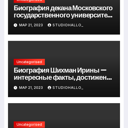
Биография декана Московского
государственного университета
Андрея Сидорова — от студента
МАР 21, 2023
STUDIOHALLO_
до руководителя
Uncategorised
Биография Шихман Ирины —
интересные факты, достижения
и путь к успеху
МАР 21, 2023
STUDIOHALLO_
Uncategorised