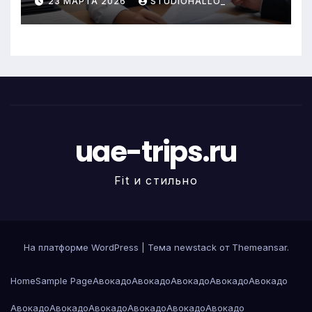
23 МАРТА 2026
STUDIOHALLO_
uae-trips.ru
Fit и стильно
На платформе WordPress
|
Тема newstack от
Themeansar
.
Home
Sample Page
Авокадо
Авокадо
Авокадо
Авокадо
Авокадо
Авокадо
Авокадо
Авокадо
Авокадо
Авокадо
Авокадо