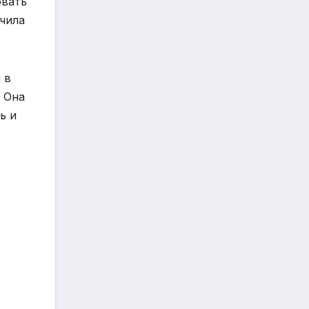
овать
учила
 в
 Она
ь и