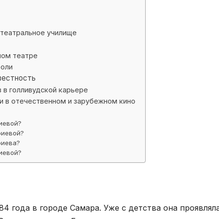
 театральное училище
ном театре
роли
вестность
 в голливудской карьере
и в отечественном и зарубежном кино
риевой?
риевой?
риева?
иевой?
84 года в городе Самара. Уже с детства она проявлял