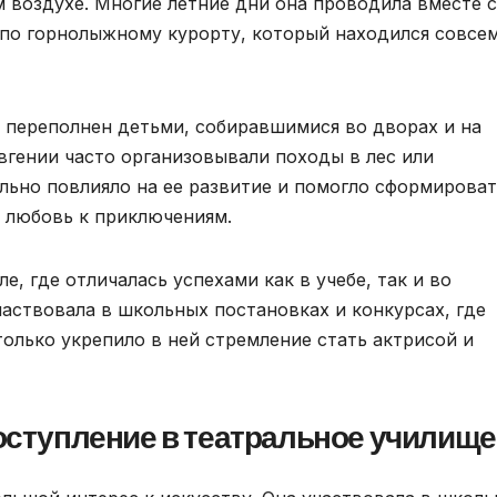
м воздухе. Многие летние дни она проводила вместе с
 по горнолыжному курорту, который находился совсе
л переполнен детьми, собиравшимися во дворах и на
вгении часто организовывали походы в лес или
льно повлияло на ее развитие и помогло сформироват
и любовь к приключениям.
, где отличалась успехами как в учебе, так и во
аствовала в школьных постановках и конкурсах, где
только укрепило в ней стремление стать актрисой и
поступление в театральное училище