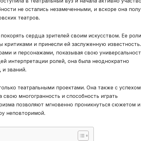
оступила в театральный вуз и начала активно участв
обности не остались незамеченными, и вскоре она пол
овских театров.
покорять сердца зрителей своим искусством. Ее роли
ы критиками и принесли ей заслуженную известность.
рами и персонажами, показывая свою универсальност
ей интерпретации ролей, она была неоднократно
 и званий.
только театральными проектами. Она также с успехом
а свою многогранность и способность играть
аризма позволяют мгновенно проникнуться сюжетом и
гру неповторимой.