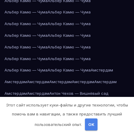
Альбер Камю — Чума
Альбер Камю — Чума
Альбер Камю — Чума
Альбер Камю — Чума
Альбер Камю — Чума
Альбер Камю — Чума
Альбер Камю — Чума
Альбер Камю — Чума
Альбер Камю — Чума
Альбер Камю — Чума
Альбер Камю — Чума
Альбер Камю — Чума
Альбер Камю — Чума
Альбер Камю — Чума
Амстердам
Амстердам
Амстердам
Амстердам
Амстердам
Амстердам
Амстердам
Амстердам
Антон Чехов — Вишнёвый сад
Этот сайт использует куки-файлы и другие технологии, чтобы
Антон Чехов — Вишнёвый сад
Антон Чехов — Вишнёвый сад
помочь вам в навигации, а также предоставить лучший
Антон Чехов — Вишнёвый сад
Антон Чехов — Вишнёвый сад
пользовательский опыт.
OK
Антон Чехов — Вишнёвый сад
Антон Чехов — Вишнёвый сад