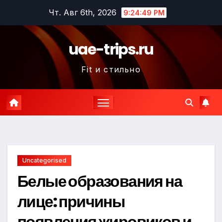
Перейти
Чт. Авг 6th, 2026
9:24:50 PM
к
содержимому
uae-trips.ru
Fit и стильно
Uncategorised
Белые образования на
лице: причины
появления жировиков и