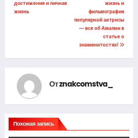
по
достижения и личная
жизнь и
записям
жизнь
фильмография
популярной актрисы
— все об Амалии в
статье о
знаменитостях!
От
znakcomstva_
Похожая запись