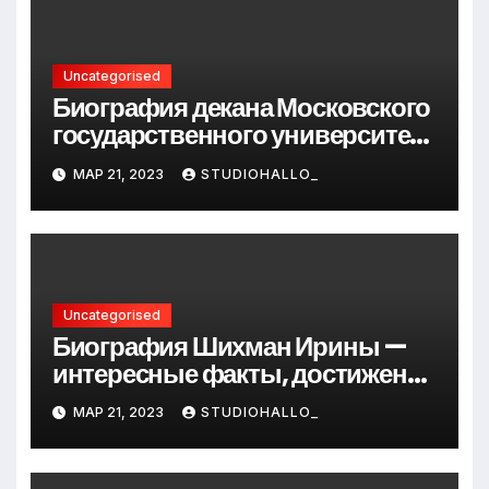
Uncategorised
Биография декана Московского
государственного университета
Андрея Сидорова — от студента
МАР 21, 2023
STUDIOHALLO_
до руководителя
Uncategorised
Биография Шихман Ирины —
интересные факты, достижения
и путь к успеху
МАР 21, 2023
STUDIOHALLO_