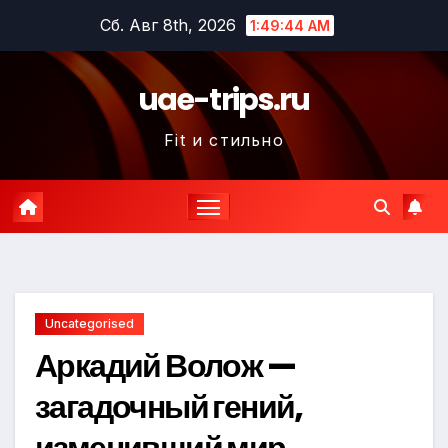
Перейти
Сб. Авг 8th, 2026
1:49:45 AM
к
содержимому
uae-trips.ru
Fit и стильно
Uncategorised
Аркадий Волож —
загадочный гений,
изменивший мир