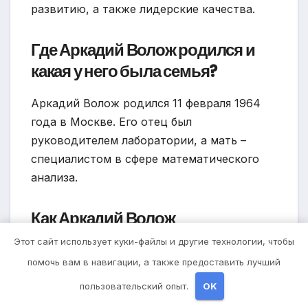
развитию, а также лидерские качества.
Где Аркадий Волож родился и
какая у него была семья?
Аркадий Волож родился 11 февраля 1964
года в Москве. Его отец был
руководителем лаборатории, а мать –
специалистом в сфере математического
анализа.
Как Аркадий Волож
воспитывался и чему он уделял
Этот сайт использует куки-файлы и другие технологии, чтобы
внимание в детстве?
помочь вам в навигации, а также предоставить лучший
пользовательский опыт.
OK
В детстве Аркадий Волож уделял много