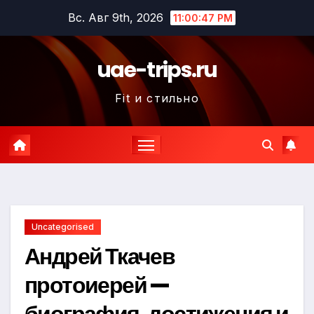
Перейти
Вс. Авг 9th, 2026
11:00:48 PM
к
содержимому
uae-trips.ru
Fit и стильно
Uncategorised
Андрей Ткачев
протоиерей —
биография, достижения и