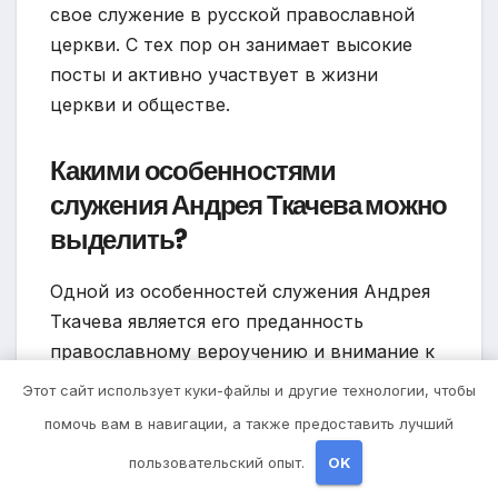
свое служение в русской православной
церкви. С тех пор он занимает высокие
посты и активно участвует в жизни
церкви и обществе.
Какими особенностями
служения Андрея Ткачева можно
выделить?
Одной из особенностей служения Андрея
Ткачева является его преданность
православному вероучению и внимание к
традициям церкви. Он уделяет большое
Этот сайт использует куки-файлы и другие технологии, чтобы
внимание проведению богослужений и
помочь вам в навигации, а также предоставить лучший
таинствам, придерживается духовных
пользовательский опыт.
OK
правил и обрядов. Еще одним важным