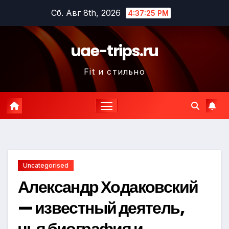
Перейти
Сб. Авг 8th, 2026
4:37:26 PM
к
содержимому
uae-trips.ru
Fit и стильно
Uncategorised
Александр Ходаковский
— известный деятель,
чья биография и