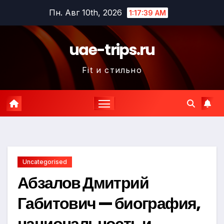
Перейти
Пн. Авг 10th, 2026
1:17:40 AM
к
содержимому
uae-trips.ru
Fit и стильно
Uncategorised
Абзалов Дмитрий
Габитович — биография,
национальность и