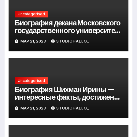
Uncategorised
Биография декана Московского
государственного университета
Андрея Сидорова — от студента
МАР 21, 2023
STUDIOHALLO_
до руководителя
Uncategorised
Биография Шихман Ирины —
интересные факты, достижения
и путь к успеху
МАР 21, 2023
STUDIOHALLO_