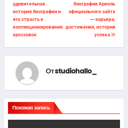
удивительная
биография Ариэль
по
история биографии и
официального сайта
записям
его страсть к
— карьера,
коллекционированию
достижения, история
кроссовок
успеха
От
studiohallo_
Похожая запись