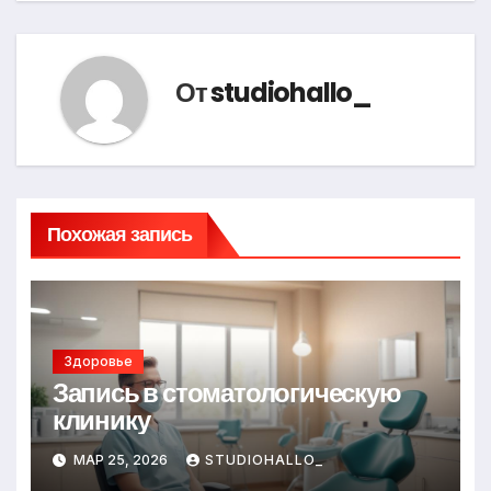
записям
От
studiohallo_
Похожая запись
Здоровье
Запись в стоматологическую
клинику
МАР 25, 2026
STUDIOHALLO_