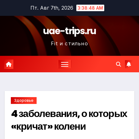
Перейти
Пт. Авг 7th, 2026
3:38:50 AM
к
содержимому
uae-trips.ru
Fit и стильно
Здоровье
4 заболевания, о которых
«кричат» колени