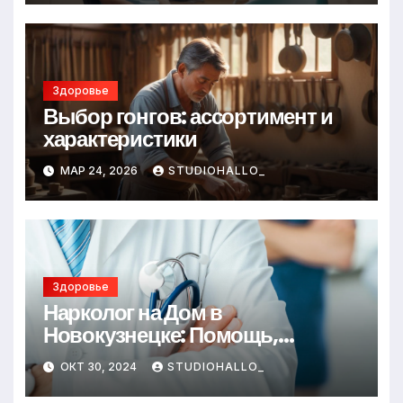
Здоровье
Выбор гонгов: ассортимент и
характеристики
МАР 24, 2026
STUDIOHALLO_
Здоровье
Нарколог на Дом в
Новокузнецке: Помощь,
Которая Всегда Рядом
ОКТ 30, 2024
STUDIOHALLO_