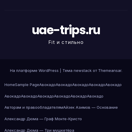
uae-trips.ru
Fit и стильно
На платформе WordPress
|
Тема newstack от
Themeansar
.
Home
Sample Page
Авокадо
Авокадо
Авокадо
Авокадо
Авокадо
Авокадо
Авокадо
Авокадо
Авокадо
Авокадо
Авокадо
Авторам и правообладателям
Айзек Азимов — Основание
Александр Дюма — Граф Монте-Кристо
Александр Дюма — Три мушкетёра