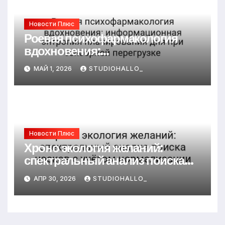
Новости Плюс
Роевая психофармакология
вдохновения:
информационная энтропия
МАЙ 1, 2026
STUDIOHALLO_
планирования дня при
сенсорной перегрузке
Новости Плюс
Хроно экология желаний:
спектральный анализ поиска
носков с учётом нормализации
АПР 30, 2026
STUDIOHALLO_