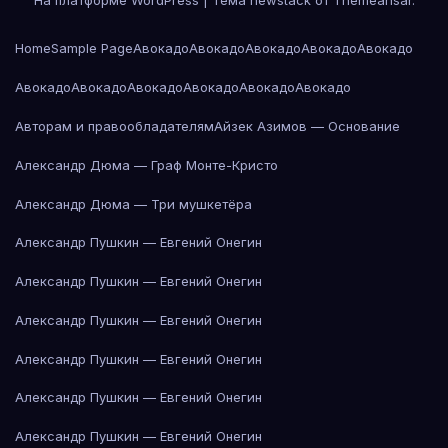
На платформе WordPress
|
Тема newstack от
Themeansar
.
Home
Sample Page
Авокадо
Авокадо
Авокадо
Авокадо
Авокадо
Авокадо
Авокадо
Авокадо
Авокадо
Авокадо
Авокадо
Авторам и правообладателям
Айзек Азимов — Основание
Александр Дюма — Граф Монте-Кристо
Александр Дюма — Три мушкетёра
Александр Пушкин — Евгений Онегин
Александр Пушкин — Евгений Онегин
Александр Пушкин — Евгений Онегин
Александр Пушкин — Евгений Онегин
Александр Пушкин — Евгений Онегин
Александр Пушкин — Евгений Онегин