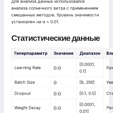
Для анализа данных использовался
анализа солнечного ветра с применением
смешанных методов. Уровень значимости
установлен на α = 0.01.
Статистические данные
Гиперпараметр
Значение
Диапазон
Вл
[0.0001,
Learning Rate
{}.{}
Кр
0.1]
Batch Size
{}
[8, 256]
Ум
Dropout
{}.{}
[0.1, 0.5]
Ст
[0.0001,
Weight Decay
{}.{}
Ре
0.01]