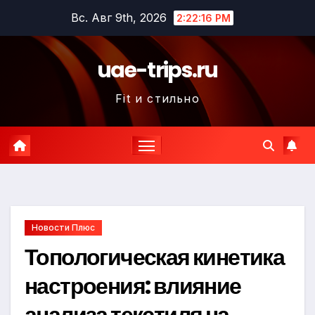
Перейти
Вс. Авг 9th, 2026
2:22:17 PM
к
содержимому
uae-trips.ru
Fit и стильно
Новости Плюс
Топологическая кинетика
настроения: влияние
анализа текстиля на