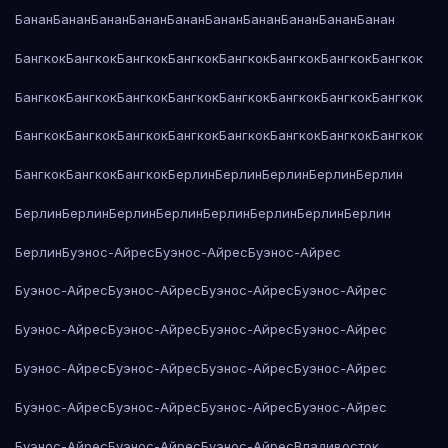
Банан
Банан
Банан
Банан
Банан
Банан
Банан
Банан
Банан
Банан
Бангкок
Бангкок
Бангкок
Бангкок
Бангкок
Бангкок
Бангкок
Бангкок
Бангкок
Бангкок
Бангкок
Бангкок
Бангкок
Бангкок
Бангкок
Бангкок
Бангкок
Бангкок
Бангкок
Бангкок
Бангкок
Бангкок
Бангкок
Бангкок
Бангкок
Бангкок
Бангкок
Берлин
Берлин
Берлин
Берлин
Берлин
Берлин
Берлин
Берлин
Берлин
Берлин
Берлин
Берлин
Берлин
Берлин
Буэнос-Айрес
Буэнос-Айрес
Буэнос-Айрес
Буэнос-Айрес
Буэнос-Айрес
Буэнос-Айрес
Буэнос-Айрес
Буэнос-Айрес
Буэнос-Айрес
Буэнос-Айрес
Буэнос-Айрес
Буэнос-Айрес
Буэнос-Айрес
Буэнос-Айрес
Буэнос-Айрес
Буэнос-Айрес
Буэнос-Айрес
Буэнос-Айрес
Буэнос-Айрес
Буэнос-Айрес
Буэнос-Айрес
Буэнос-Айрес
Владивосток