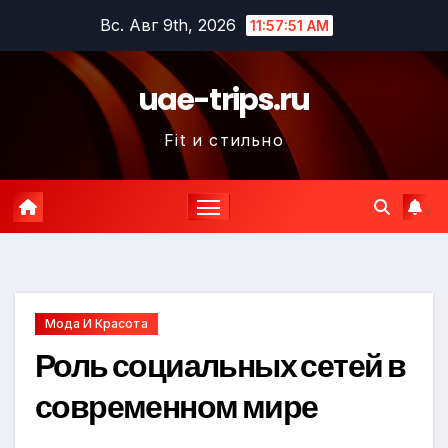
Перейти
Вс. Авг 9th, 2026
11:57:52 AM
к
содержимому
uae-trips.ru
Fit и стильно
Мода И Красота
Роль социальных сетей в
современном мире