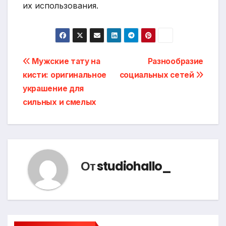
их использования.
Навигация
Мужские тату на
Разнообразие
кисти: оригинальное
социальных сетей
по
украшение для
записям
сильных и смелых
От
studiohallo_