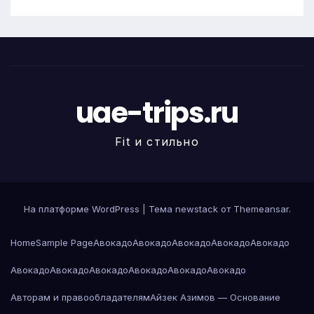
uae-trips.ru
Fit и стильно
На платформе WordPress
|
Тема newstack от
Themeansar
.
Home
Sample Page
Авокадо
Авокадо
Авокадо
Авокадо
Авокадо
Авокадо
Авокадо
Авокадо
Авокадо
Авокадо
Авокадо
Авторам и правообладателям
Айзек Азимов — Основание