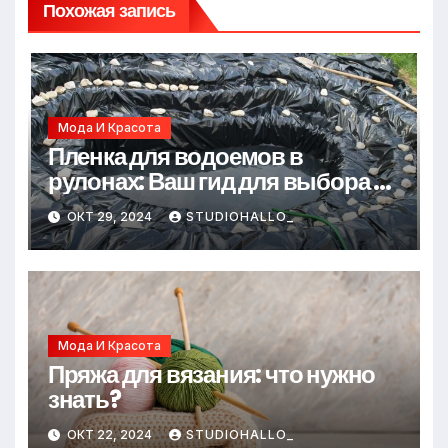
Похожая запись
Мода И Красота
Пленка для водоемов в
рулонах: Ваш гид для выбора и
применения
ОКТ 29, 2024
STUDIOHALLO_
Мода И Красота
Пряжа для вязания: что нужно
знать?
ОКТ 22, 2024
STUDIOHALLO_