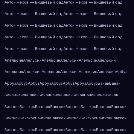
Антон Чехов — Вишнёвый сад
Антон Чехов — Вишнёвый сад
Антон Чехов — Вишнёвый сад
Антон Чехов — Вишнёвый сад
Антон Чехов — Вишнёвый сад
Антон Чехов — Вишнёвый сад
Антон Чехов — Вишнёвый сад
Антон Чехов — Вишнёвый сад
Антон Чехов — Вишнёвый сад
Антон Чехов — Вишнёвый сад
Апельсин
Апельсин
Апельсин
Апельсин
Апельсин
Апельсин
Апельсин
Апельсин
Апельсин
Апельсин
Апельсин
Апельсин
Арбуз
Арбуз
Арбуз
Арбуз
Арбуз
Арбуз
Арбуз
Арбуз
Арбуз
Банан
Банан
Банан
Банан
Банан
Банан
Банан
Банан
Банан
Банан
Банан
Банан
Бангкок
Бангкок
Бангкок
Бангкок
Бангкок
Бангкок
Бангкок
Бангкок
Бангкок
Бангкок
Бангкок
Бангкок
Бангкок
Бангкок
Бангкок
Бангкок
Бангкок
Бангкок
Бангкок
Бангкок
Бангкок
Бангкок
Бангкок
Бангкок