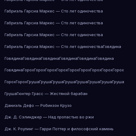
Габриэль Гарсиа Маркес — Сто лет одиночества
Габриэль Гарсиа Маркес — Сто лет одиночества
Габриэль Гарсиа Маркес — Сто лет одиночества
Габриэль Гарсиа Маркес — Сто лет одиночества
Говядина
Говядина
Говядина
Говядина
Говядина
Говядина
Говядина
Говядина
Горох
Горох
Горох
Горох
Горох
Горох
Горох
Горох
Горох
Горох
Горох
Груша
Груша
Груша
Груша
Груша
Груша
Груша
Груша
Груша
Гюнтер Грасс — Жестяной барабан
Даниэль Дефо — Робинзон Крузо
Дж. Д. Сэлинджер — Над пропастью во ржи
Дж. К. Роулинг — Гарри Поттер и философский камень