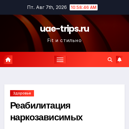
Перейти
Пт. Авг 7th, 2026
10:58:48 AM
к
содержимому
uae-trips.ru
Fit и стильно
Здоровье
Реабилитация
наркозависимых