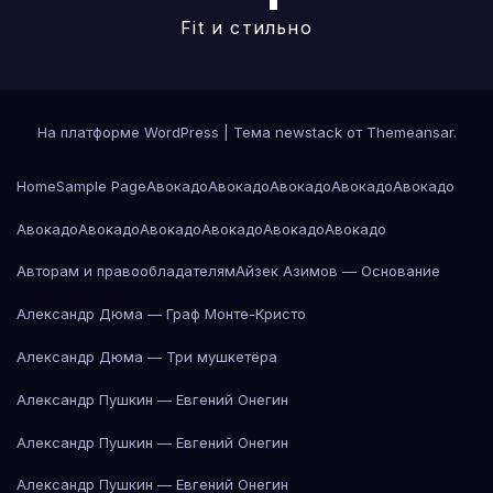
Fit и стильно
На платформе WordPress
|
Тема newstack от
Themeansar
.
Home
Sample Page
Авокадо
Авокадо
Авокадо
Авокадо
Авокадо
Авокадо
Авокадо
Авокадо
Авокадо
Авокадо
Авокадо
Авторам и правообладателям
Айзек Азимов — Основание
Александр Дюма — Граф Монте-Кристо
Александр Дюма — Три мушкетёра
Александр Пушкин — Евгений Онегин
Александр Пушкин — Евгений Онегин
Александр Пушкин — Евгений Онегин