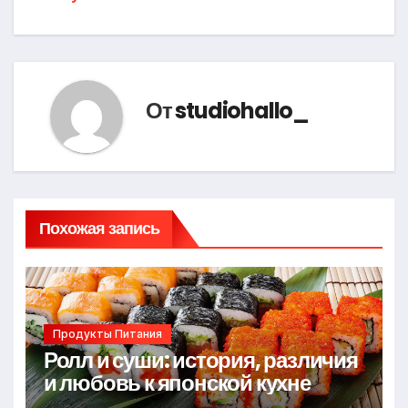
записям
От
studiohallo_
Похожая запись
Продукты Питания
Ролл и суши: история, различия
и любовь к японской кухне