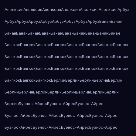
Апельсин
Апельсин
Апельсин
Апельсин
Апельсин
Апельсин
Арбуз
Арбуз
Арбуз
Арбуз
Арбуз
Арбуз
Арбуз
Арбуз
Арбуз
Банан
Банан
Банан
Банан
Банан
Банан
Банан
Банан
Банан
Банан
Банан
Банан
Бангкок
Бангкок
Бангкок
Бангкок
Бангкок
Бангкок
Бангкок
Бангкок
Бангкок
Бангкок
Бангкок
Бангкок
Бангкок
Бангкок
Бангкок
Бангкок
Бангкок
Бангкок
Бангкок
Бангкок
Бангкок
Бангкок
Бангкок
Бангкок
Бангкок
Бангкок
Бангкок
Берлин
Берлин
Берлин
Берлин
Берлин
Берлин
Берлин
Берлин
Берлин
Берлин
Берлин
Берлин
Берлин
Берлин
Буэнос-Айрес
Буэнос-Айрес
Буэнос-Айрес
Буэнос-Айрес
Буэнос-Айрес
Буэнос-Айрес
Буэнос-Айрес
Буэнос-Айрес
Буэнос-Айрес
Буэнос-Айрес
Буэнос-Айрес