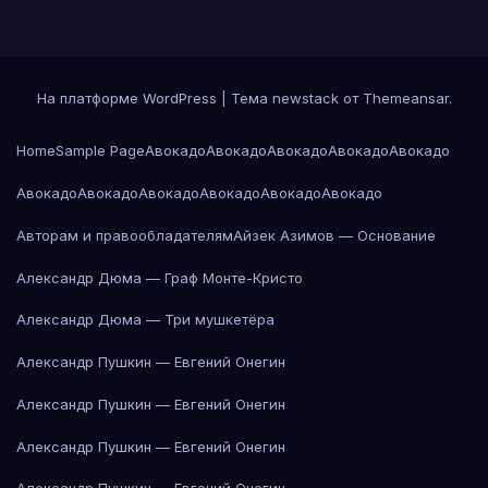
На платформе WordPress
|
Тема newstack от
Themeansar
.
Home
Sample Page
Авокадо
Авокадо
Авокадо
Авокадо
Авокадо
Авокадо
Авокадо
Авокадо
Авокадо
Авокадо
Авокадо
Авторам и правообладателям
Айзек Азимов — Основание
Александр Дюма — Граф Монте-Кристо
Александр Дюма — Три мушкетёра
Александр Пушкин — Евгений Онегин
Александр Пушкин — Евгений Онегин
Александр Пушкин — Евгений Онегин