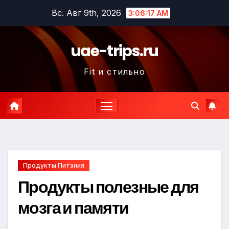
Перейти
Вс. Авг 9th, 2026
3:06:19 AM
к
содержимому
uae-trips.ru
Fit и стильно
Продукты Питания
Продукты полезные для
мозга и памяти