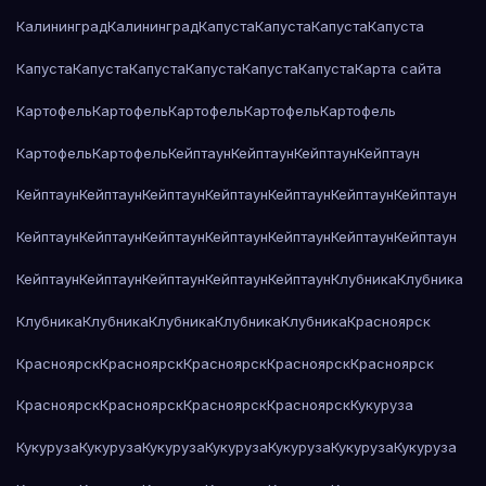
Калининград
Калининград
Капуста
Капуста
Капуста
Капуста
Капуста
Капуста
Капуста
Капуста
Капуста
Капуста
Карта сайта
Картофель
Картофель
Картофель
Картофель
Картофель
Картофель
Картофель
Кейптаун
Кейптаун
Кейптаун
Кейптаун
Кейптаун
Кейптаун
Кейптаун
Кейптаун
Кейптаун
Кейптаун
Кейптаун
Кейптаун
Кейптаун
Кейптаун
Кейптаун
Кейптаун
Кейптаун
Кейптаун
Кейптаун
Кейптаун
Кейптаун
Кейптаун
Кейптаун
Клубника
Клубника
Клубника
Клубника
Клубника
Клубника
Клубника
Красноярск
Красноярск
Красноярск
Красноярск
Красноярск
Красноярск
Красноярск
Красноярск
Красноярск
Красноярск
Кукуруза
Кукуруза
Кукуруза
Кукуруза
Кукуруза
Кукуруза
Кукуруза
Кукуруза