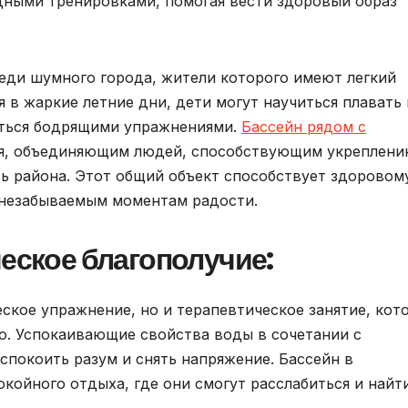
дными тренировками, помогая вести здоровый образ
еди шумного города, жители которого имеют легкий
я в жаркие летние дни, дети могут научиться плавать 
аться бодрящими упражнениями.
Бассейн рядом с
я, объединяющим людей, способствующим укреплен
 района. Этот общий объект способствует здоровом
 незабываемым моментам радости.
ческое благополучие:
ское упражнение, но и терапевтическое занятие, кот
о. Успокаивающие свойства воды в сочетании с
покоить разум и снять напряжение. Бассейн в
койного отдыха, где они смогут расслабиться и найт