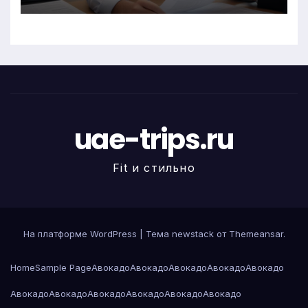
uae-trips.ru
Fit и стильно
На платформе WordPress
|
Тема newstack от
Themeansar
.
Home
Sample Page
Авокадо
Авокадо
Авокадо
Авокадо
Авокадо
Авокадо
Авокадо
Авокадо
Авокадо
Авокадо
Авокадо