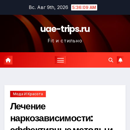
Перейти
Вс. Авг 9th, 2026
5:36:11 AM
к
содержимому
uae-trips.ru
Fit и стильно
Мода И Красота
Лечение
наркозависимости:
эффективные методы и