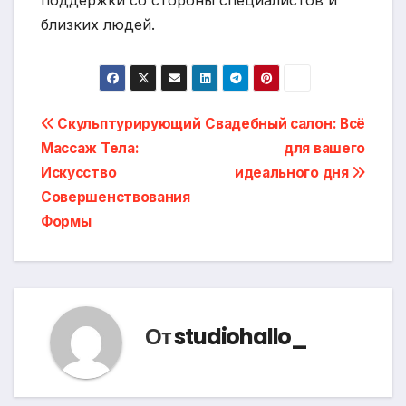
близких людей.
Навигация
Скульптурирующий
Свадебный салон: Всё
Массаж Тела:
для вашего
по
Искусство
идеального дня
записям
Совершенствования
Формы
От
studiohallo_