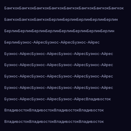
Бангкок
Бангкок
Бангкок
Бангкок
Бангкок
Бангкок
Бангкок
Бангкок
Бангкок
Бангкок
Бангкок
Берлин
Берлин
Берлин
Берлин
Берлин
Берлин
Берлин
Берлин
Берлин
Берлин
Берлин
Берлин
Берлин
Берлин
Буэнос-Айрес
Буэнос-Айрес
Буэнос-Айрес
Буэнос-Айрес
Буэнос-Айрес
Буэнос-Айрес
Буэнос-Айрес
Буэнос-Айрес
Буэнос-Айрес
Буэнос-Айрес
Буэнос-Айрес
Буэнос-Айрес
Буэнос-Айрес
Буэнос-Айрес
Буэнос-Айрес
Буэнос-Айрес
Буэнос-Айрес
Буэнос-Айрес
Буэнос-Айрес
Буэнос-Айрес
Буэнос-Айрес
Буэнос-Айрес
Владивосток
Владивосток
Владивосток
Владивосток
Владивосток
Владивосток
Владивосток
Владивосток
Владивосток