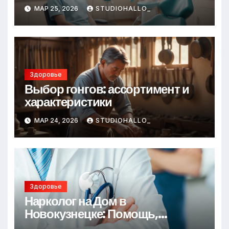
МАР 25, 2026
STUDIOHALLO_
Здоровье
Выбор гонгов: ассортимент и
характеристики
МАР 24, 2026
STUDIOHALLO_
Здоровье
Нарколог на Дом в
Новокузнецке: Помощь,
Которая Всегда Рядом