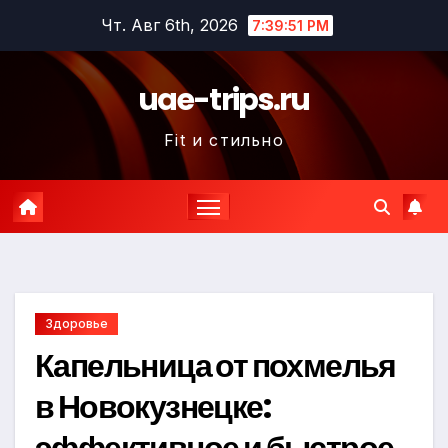
Перейти
Чт. Авг 6th, 2026
7:39:52 PM
к
содержимому
uae-trips.ru
Fit и стильно
Здоровье
Капельница от похмелья
в Новокузнецке:
эффективное и быстрое