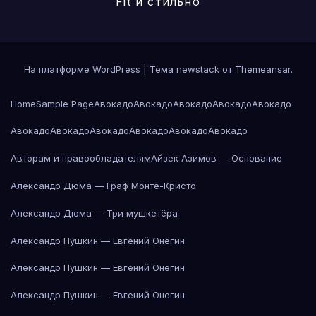
Fit и стильно
На платформе WordPress
|
Тема newstack от
Themeansar
.
Home
Sample Page
Авокадо
Авокадо
Авокадо
Авокадо
Авокадо
Авокадо
Авокадо
Авокадо
Авокадо
Авокадо
Авокадо
Авторам и правообладателям
Айзек Азимов — Основание
Александр Дюма — Граф Монте-Кристо
Александр Дюма — Три мушкетёра
Александр Пушкин — Евгений Онегин
Александр Пушкин — Евгений Онегин
Александр Пушкин — Евгений Онегин