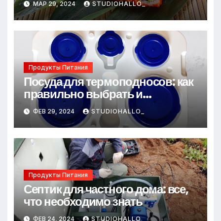
МАР 29, 2024
STUDIOHALLO_
Продукты Питания
Посуда для термоподносов: как
правильно выбрать и
использовать
ФЕВ 29, 2024
STUDIOHALLO_
Продукты Питания
Септик для частного дома: все,
что необходимо знать
ФЕВ 24, 2024
STUDIOHALLO_