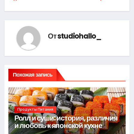
по
записям
От
studiohallo_
Похожая запись
Продукты Питания
Ролл и суши: история, различия
и любовь к японской кухне