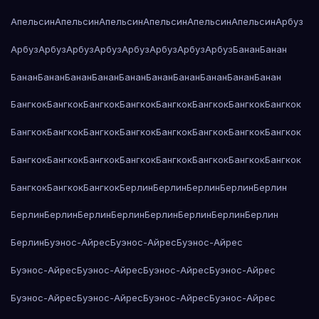
Апельсин
Апельсин
Апельсин
Апельсин
Апельсин
Апельсин
Арбуз
Арбуз
Арбуз
Арбуз
Арбуз
Арбуз
Арбуз
Арбуз
Арбуз
Банан
Банан
Банан
Банан
Банан
Банан
Банан
Банан
Банан
Банан
Банан
Банан
Бангкок
Бангкок
Бангкок
Бангкок
Бангкок
Бангкок
Бангкок
Бангкок
Бангкок
Бангкок
Бангкок
Бангкок
Бангкок
Бангкок
Бангкок
Бангкок
Бангкок
Бангкок
Бангкок
Бангкок
Бангкок
Бангкок
Бангкок
Бангкок
Бангкок
Бангкок
Бангкок
Берлин
Берлин
Берлин
Берлин
Берлин
Берлин
Берлин
Берлин
Берлин
Берлин
Берлин
Берлин
Берлин
Берлин
Буэнос-Айрес
Буэнос-Айрес
Буэнос-Айрес
Буэнос-Айрес
Буэнос-Айрес
Буэнос-Айрес
Буэнос-Айрес
Буэнос-Айрес
Буэнос-Айрес
Буэнос-Айрес
Буэнос-Айрес