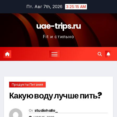
Перейти
Пт. Авг 7th, 2026
3:25:16 AM
к
содержимому
uae-trips.ru
Fit и стильно
Продукты Питания
Какую воду лучше пить?
От
studiohallo_