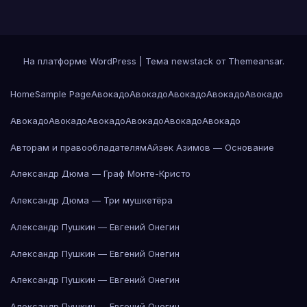
На платформе WordPress
|
Тема newstack от
Themeansar
.
Home
Sample Page
Авокадо
Авокадо
Авокадо
Авокадо
Авокадо
Авокадо
Авокадо
Авокадо
Авокадо
Авокадо
Авокадо
Авторам и правообладателям
Айзек Азимов — Основание
Александр Дюма — Граф Монте-Кристо
Александр Дюма — Три мушкетёра
Александр Пушкин — Евгений Онегин
Александр Пушкин — Евгений Онегин
Александр Пушкин — Евгений Онегин
Александр Пушкин — Евгений Онегин