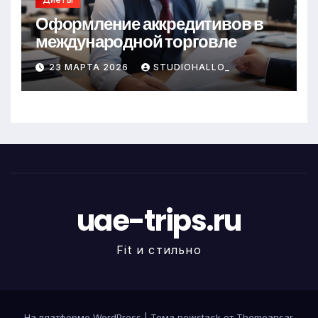
Оформление аккредитивов в
международной торговле
23 МАРТА 2026
STUDIOHALLO_
uae-trips.ru
Fit и стильно
На платформе WordPress
|
Тема newstack от
Themeansar
.