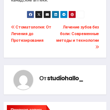
канадские аптеки.
Навигация
Стоматология: От
Лечение зубов без
Лечения до
боли: Современные
по
Протезирования
методы и технологии
записям
От
studiohallo_
Похожая запись