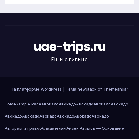
uae-trips.ru
Fit и стильно
На платформе WordPress
|
Тема newstack от
Themeansar
.
Home
Sample Page
Авокадо
Авокадо
Авокадо
Авокадо
Авокадо
Авокадо
Авокадо
Авокадо
Авокадо
Авокадо
Авокадо
Авторам и правообладателям
Айзек Азимов — Основание