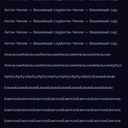
Антон Чехов — Вишнёвый сад
Антон Чехов — Вишнёвый сад
Антон Чехов — Вишнёвый сад
Антон Чехов — Вишнёвый сад
Антон Чехов — Вишнёвый сад
Антон Чехов — Вишнёвый сад
Антон Чехов — Вишнёвый сад
Антон Чехов — Вишнёвый сад
Апельсин
Апельсин
Апельсин
Апельсин
Апельсин
Апельсин
Апельсин
Апельсин
Апельсин
Апельсин
Апельсин
Апельсин
Арбуз
Арбуз
Арбуз
Арбуз
Арбуз
Арбуз
Арбуз
Арбуз
Арбуз
Банан
Банан
Банан
Банан
Банан
Банан
Банан
Банан
Банан
Банан
Банан
Банан
Бангкок
Бангкок
Бангкок
Бангкок
Бангкок
Бангкок
Бангкок
Бангкок
Бангкок
Бангкок
Бангкок
Бангкок
Бангкок
Бангкок
Бангкок
Бангкок
Бангкок
Бангкок
Бангкок
Бангкок
Бангкок
Бангкок
Бангкок
Бангкок