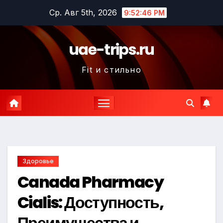
Перейти
Ср. Авг 5th, 2026
9:52:47 PM
к
содержимому
uae-trips.ru
Fit и стильно
Здоровье
Canada Pharmacy
Cialis: Доступность,
Преимущества и