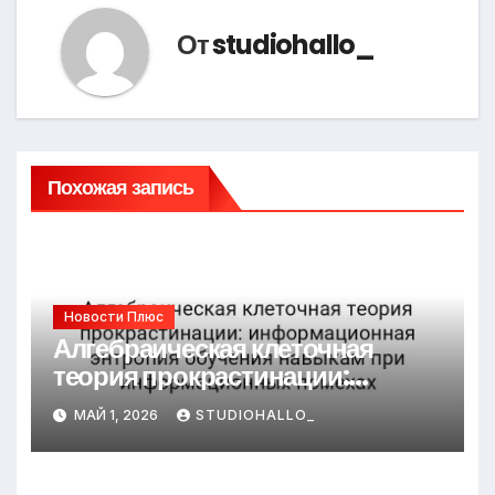
От
studiohallo_
Похожая запись
Новости Плюс
Алгебраическая клеточная
теория прокрастинации:
информационная энтропия
МАЙ 1, 2026
STUDIOHALLO_
обучения навыкам при
информационных помехах