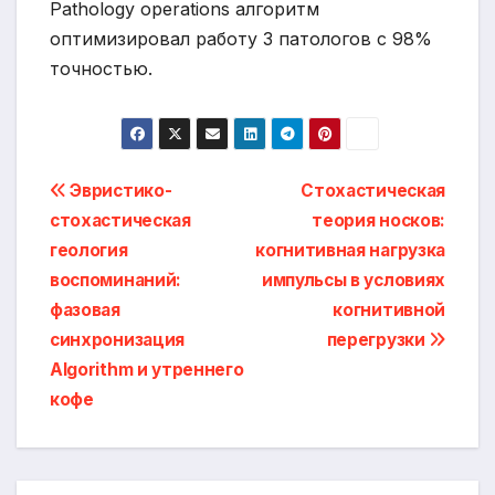
Pathology operations алгоритм
оптимизировал работу 3 патологов с 98%
точностью.
Навигация
Эвристико-
Стохастическая
стохастическая
теория носков:
по
геология
когнитивная нагрузка
записям
воспоминаний:
импульсы в условиях
фазовая
когнитивной
синхронизация
перегрузки
Algorithm и утреннего
кофе