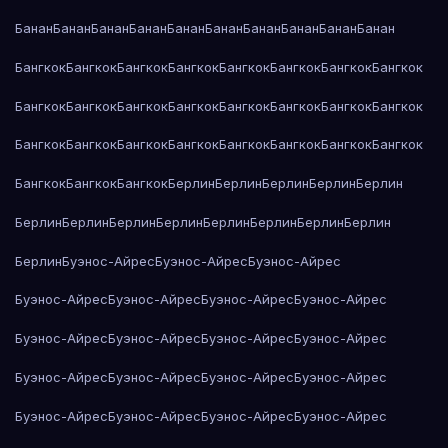
Банан
Банан
Банан
Банан
Банан
Банан
Банан
Банан
Банан
Банан
Бангкок
Бангкок
Бангкок
Бангкок
Бангкок
Бангкок
Бангкок
Бангкок
Бангкок
Бангкок
Бангкок
Бангкок
Бангкок
Бангкок
Бангкок
Бангкок
Бангкок
Бангкок
Бангкок
Бангкок
Бангкок
Бангкок
Бангкок
Бангкок
Бангкок
Бангкок
Бангкок
Берлин
Берлин
Берлин
Берлин
Берлин
Берлин
Берлин
Берлин
Берлин
Берлин
Берлин
Берлин
Берлин
Берлин
Буэнос-Айрес
Буэнос-Айрес
Буэнос-Айрес
Буэнос-Айрес
Буэнос-Айрес
Буэнос-Айрес
Буэнос-Айрес
Буэнос-Айрес
Буэнос-Айрес
Буэнос-Айрес
Буэнос-Айрес
Буэнос-Айрес
Буэнос-Айрес
Буэнос-Айрес
Буэнос-Айрес
Буэнос-Айрес
Буэнос-Айрес
Буэнос-Айрес
Буэнос-Айрес