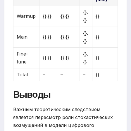
{}.
Warmup
{}.{}
{}.{}
{}
{}
{}.
Main
{}.{}
{}.{}
{}
{}
Fine-
{}.
{}.{}
{}.{}
{}
tune
{}
Total
–
–
–
{}
Выводы
Важным теоретическим следствием
является пересмотр роли стохастических
возмущений в модели цифрового