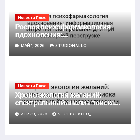
Новости Плюс
Роевая психофармакология
вдохновения:
информационная энтропия
МАЙ 1, 2026
STUDIOHALLO_
планирования дня при
сенсорной перегрузке
Новости Плюс
Хроно экология желаний:
спектральный анализ поиска
носков с учётом нормализации
АПР 30, 2026
STUDIOHALLO_