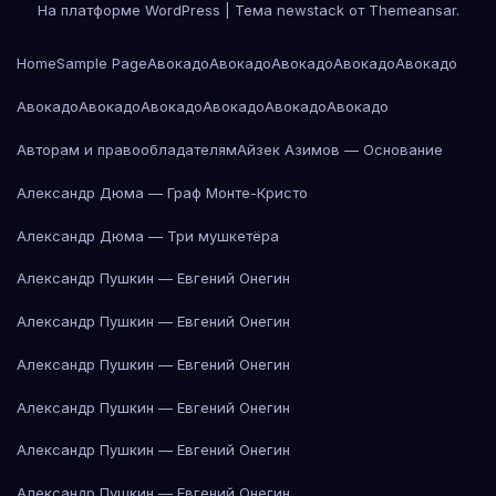
На платформе WordPress
|
Тема newstack от
Themeansar
.
Home
Sample Page
Авокадо
Авокадо
Авокадо
Авокадо
Авокадо
Авокадо
Авокадо
Авокадо
Авокадо
Авокадо
Авокадо
Авторам и правообладателям
Айзек Азимов — Основание
Александр Дюма — Граф Монте-Кристо
Александр Дюма — Три мушкетёра
Александр Пушкин — Евгений Онегин
Александр Пушкин — Евгений Онегин
Александр Пушкин — Евгений Онегин
Александр Пушкин — Евгений Онегин
Александр Пушкин — Евгений Онегин
Александр Пушкин — Евгений Онегин