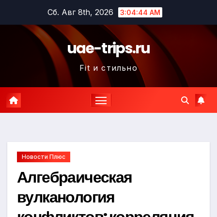
Перейти
Сб. Авг 8th, 2026
3:04:45 AM
к
содержимому
uae-trips.ru
Fit и стильно
Новости Плюс
Алгебраическая
вулканология
конфликтов: корреляция